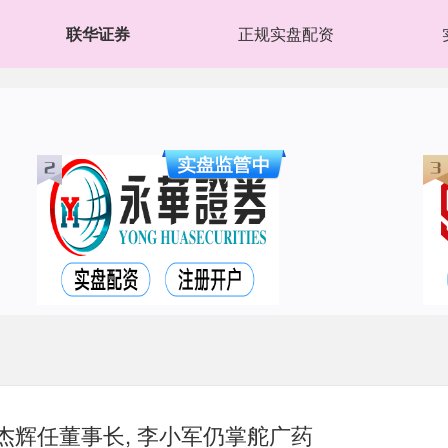
联华证券
正规实盘配资
杰辉任董事长, 李小军仍掌舵广药