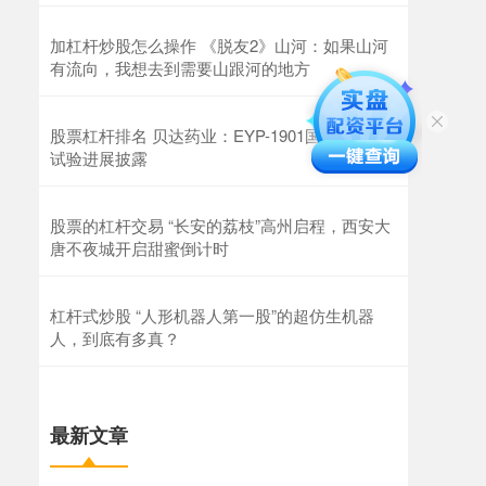
加杠杆炒股怎么操作 《脱友2》山河：如果山河
有流向，我想去到需要山跟河的地方
股票杠杆排名 贝达药业：EYP-1901国内I期临床
试验进展披露
股票的杠杆交易 “长安的荔枝”高州启程，西安大
唐不夜城开启甜蜜倒计时
杠杆式炒股 “人形机器人第一股”的超仿生机器
人，到底有多真？
最新文章