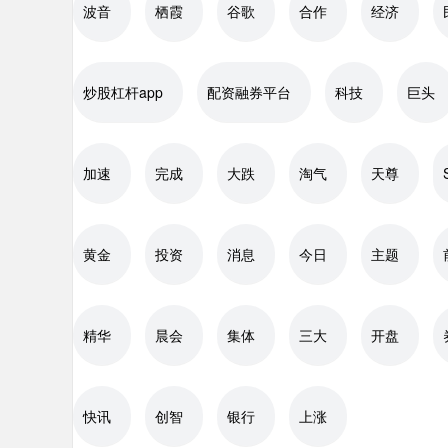
波音
栖霞
谷歌
合作
经济
炒股杠杆app
配资融券平台
科技
巨头
加速
完成
大跌
淘气
天尊
黄金
投资
消息
今日
主题
精华
晨会
集体
三大
开盘
快讯
创智
银行
上涨