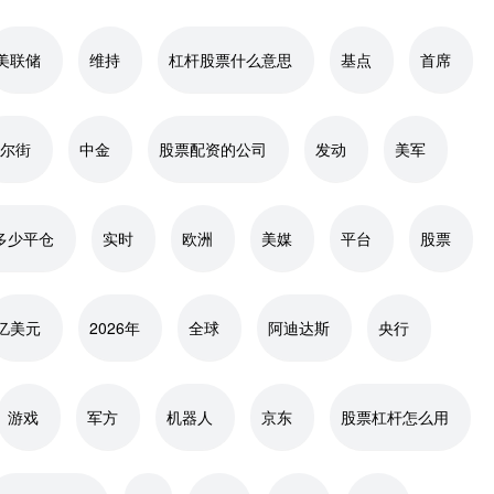
美联储
维持
杠杆股票什么意思
基点
首席
尔街
中金
股票配资的公司
发动
美军
多少平仓
实时
欧洲
美媒
平台
股票
亿美元
2026年
全球
阿迪达斯
央行
游戏
军方
机器人
京东
股票杠杆怎么用