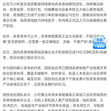
以百万小时真实场景数据持续驱动具身基础模型进化，深耕搬运移
动、抓拿放置、封装打包、织物叠放与设备串联五大核心垂类场景。
目前，星海图已完成千台级订单的落地验证与交付，随着供应链布局
逐步完善、场景落地能力持续提升，年内将正式迈入万台级规模化量
产阶段。
此外，多家资本方认为，具身智能要真正走出实验室，不能只靠“大
脑”是否更聪明，还需要一套足够稳定、灵敏、可量产的“身体系统”。
近日，国内具身智能基础设施企业天机智能完成10亿元B轮及B+轮融
资，投后估值已接近百亿元。
作为国内耐心资本的代表，国投创合早已围绕具身智能产业链展开系
统化投资布局，覆盖关键硬件、软件算法、机器人本体及行业应用等
多个核心领域。截至目前，国投创合及旗下子基金累计投资具身智能
产业链项目近百个，总投资金额约25亿元。
国投创合团队表示，公司重点布局未来能够真正落地工业应用场景的
具身智能相关企业；当前人形机器人量产进程提速，电机系统、主
控/AI芯片、传感器等产业链环节将率先受益；而专用芯片、控制系
统、核心零部件等细分赛道，长期来看具备广阔的市场爆发潜力。