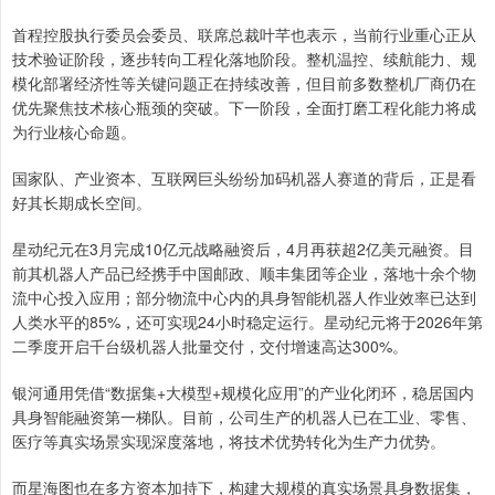
首程控股执行委员会委员、联席总裁叶芊也表示，当前行业重心正从
技术验证阶段，逐步转向工程化落地阶段。整机温控、续航能力、规
模化部署经济性等关键问题正在持续改善，但目前多数整机厂商仍在
优先聚焦技术核心瓶颈的突破。下一阶段，全面打磨工程化能力将成
为行业核心命题。
国家队、产业资本、互联网巨头纷纷加码机器人赛道的背后，正是看
好其长期成长空间。
星动纪元在3月完成10亿元战略融资后，4月再获超2亿美元融资。目
前其机器人产品已经携手中国邮政、顺丰集团等企业，落地十余个物
流中心投入应用；部分物流中心内的具身智能机器人作业效率已达到
人类水平的85%，还可实现24小时稳定运行。星动纪元将于2026年第
二季度开启千台级机器人批量交付，交付增速高达300%。
银河通用凭借“数据集+大模型+规模化应用”的产业化闭环，稳居国内
具身智能融资第一梯队。目前，公司生产的机器人已在工业、零售、
医疗等真实场景实现深度落地，将技术优势转化为生产力优势。
而星海图也在多方资本加持下，构建大规模的真实场景具身数据集，