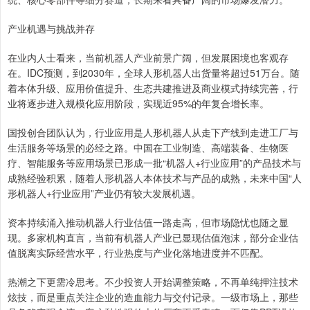
产业机遇与挑战并存
在业内人士看来，当前机器人产业前景广阔，但发展困境也客观存
在。IDC预测，到2030年，全球人形机器人出货量将超过51万台。随
着本体升级、应用价值提升、生态共建推进及商业模式持续完善，行
业将逐步进入规模化应用阶段，实现近95%的年复合增长率。
国投创合团队认为，行业应用是人形机器人从走下产线到走进工厂与
生活服务等场景的必经之路。中国在工业制造、高端装备、生物医
疗、智能服务等应用场景已形成一批“机器人+行业应用”的产品技术与
成熟经验积累，随着人形机器人本体技术与产品的成熟，未来中国“人
形机器人+行业应用”产业仍有较大发展机遇。
资本持续涌入推动机器人行业估值一路走高，但市场隐忧也随之显
现。多家机构直言，当前有机器人产业已显现估值泡沫，部分企业估
值脱离实际经营水平，行业热度与产业化落地进度并不匹配。
热潮之下更需冷思考。不少投资人开始调整策略，不再单纯押注技术
炫技，而是重点关注企业的造血能力与交付记录。一级市场上，那些