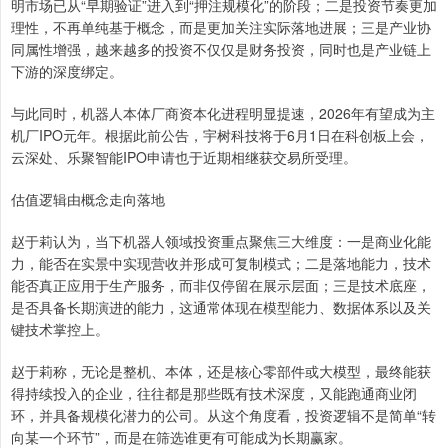
明市场已从“早期验证”进入到“押注规模化”的阶段；二是投资节奏更加
理性，不再单纯基于概念，而是更加关注实际落地进展；三是产业协
同属性增强，越来越多的投资不仅仅是财务投资，同时也是产业链上
下游的深度绑定。
与此同时，机器人本体厂商资本化进程明显提速，2026年有望成为主
机厂IPO元年。根据此前公告，宇树科技将于6月1日在科创板上会，
云深处、乐聚智能IPO申请也于近期相继获交易所受理。
估值逻辑由概念走向落地
赵于莉认为，当下机器人领域投资重点聚焦三大维度：一是商业化能
力，能否在实景中实现营收并形成可复制模式；二是落地能力，技术
能否真正应用于生产服务，而非仅停留在展示层面；三是技术底座，
是否具备长期演进的能力，这通常体现在模型能力、数据体系以及关
键技术掌控上。
赵于莉称，无论是整机、本体，还是核心零部件或大模型，最终能获
得持续投入的企业，往往都是那些既有技术深度，又能跑通商业闭
环，并具备规模化潜力的公司。从这个角度看，投资逻辑不是简单“转
向某一个环节”，而是在筛选谁更有可能成为长期赢家。