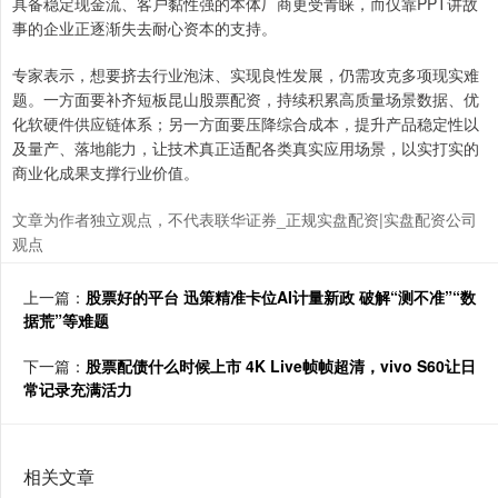
具备稳定现金流、客户黏性强的本体厂商更受青睐，而仅靠PPT讲故
事的企业正逐渐失去耐心资本的支持。
专家表示，想要挤去行业泡沫、实现良性发展，仍需攻克多项现实难
题。一方面要补齐短板昆山股票配资，持续积累高质量场景数据、优
化软硬件供应链体系；另一方面要压降综合成本，提升产品稳定性以
及量产、落地能力，让技术真正适配各类真实应用场景，以实打实的
商业化成果支撑行业价值。
文章为作者独立观点，不代表联华证券_正规实盘配资|实盘配资公司
观点
上一篇：
股票好的平台 迅策精准卡位AI计量新政 破解“测不准”“数
据荒”等难题
下一篇：
股票配债什么时候上市 4K Live帧帧超清，vivo S60让日
常记录充满活力
相关文章