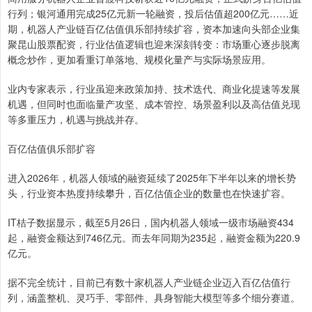
行列；银河通用完成25亿元新一轮融资，投后估值超200亿元……近
期，机器人产业链百亿估值俱乐部持续扩容，资本加速向头部企业集
聚昆山股票配资，行业估值逻辑也迎来深刻转变：市场重心逐步脱离
概念炒作，更加看重订单落地、规模化量产与实际场景应用。
业内专家表示，行业虽迎来政策加持、技术迭代、商业化提速等发展
机遇，但同时也面临量产攻坚、成本管控、场景盈利以及高估值兑现
等多重压力，机遇与挑战并存。
百亿估值俱乐部扩容
进入2026年，机器人领域的融资延续了2025年下半年以来的增长势
头，行业资本热度持续攀升，百亿估值企业的数量也在快速扩容。
IT桔子数据显示，截至5月26日，国内机器人领域一级市场融资434
起，融资金额达到746亿元。而去年同期为235起，融资金额为220.9
亿元。
据不完全统计，目前已有数十家机器人产业链企业迈入百亿估值行
列，涵盖整机、灵巧手、零部件、具身智能大模型等多个细分赛道。