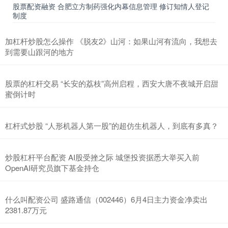
股票配资融资 合肥立方制药强化内幕信息管理 修订知情人登记
制度
加杠杆炒股怎么操作 《脱友2》山河：如果山河有流向，我想去
到需要山跟河的地方
股票的杠杆交易 “长安的荔枝”高州启程，西安大唐不夜城开启甜
蜜倒计时
杠杆式炒股 “人形机器人第一股”的超仿生机器人，到底有多真？
炒股杠杆平台配资 AI股受挫之际 城堡投资据悉大举买入前
OpenAI研究员旗下基金持仓
什么叫配资公司 盛路通信（002446）6月4日主力资金净卖出
2381.87万元