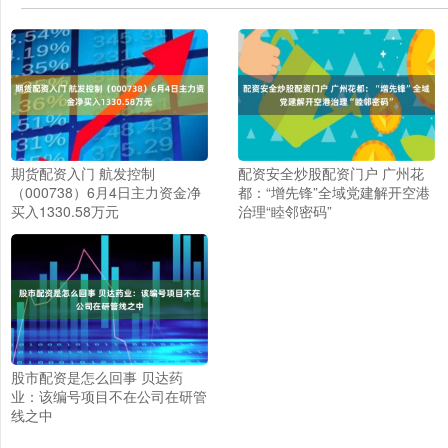
期货配资入门 航发控制
配资安全炒股配资门户 广州花
（000738）6月4日主力资金净
都：“增先锋”全域党建解开空港
买入1330.58万元
治理“睦邻密码”
股市配资是怎么回事 贝达药
业：该编号项目不在公司在研管
线之中