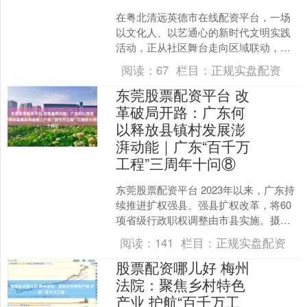
在粤北清远英德市在线配资平台，一场
以文化人、以艺通心的新时代文明实践
活动，正从社区舞台走向区域联动，从
群众娱乐走向品牌塑造。 活动场面，英
阅读：
67
栏目：
正规实盘配资
宣供图。 12月19日....
东莞股票配资平台 改
革破局开路：广东何
以释放县镇村发展澎
湃动能｜广东“百千万
工程”三周年十问⑧
东莞股票配资平台 2023年以来，广东持
续推进扩权强县、强县扩权改革，将60
项省级行政职权调整由市县实施。摄
影：杨坚 河源市东源县是典型的山区
阅读：
141
栏目：
正规实盘配资
县，森林覆盖率超过....
股票配资哪儿好 梅州
法院：聚焦乡村特色
产业 护航“百千万工