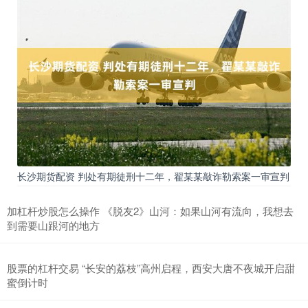
长沙期货配资 判处有期徒刑十二年，翟某某敲诈勒索案一审宣判
加杠杆炒股怎么操作 《脱友2》山河：如果山河有流向，我想去
到需要山跟河的地方
股票的杠杆交易 “长安的荔枝”高州启程，西安大唐不夜城开启甜
蜜倒计时