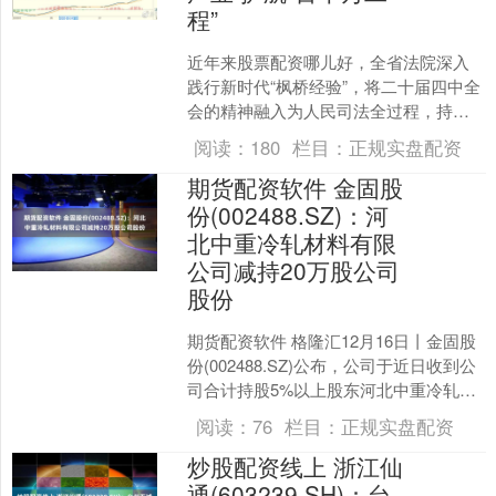
程”
近年来股票配资哪儿好，全省法院深入
践行新时代“枫桥经验”，将二十届四中全
会的精神融入为人民司法全过程，持续
推动司法力量下沉乡村一线。420个人民
阅读：
180
栏目：
正规实盘配资
法庭和789个诉....
期货配资软件 金固股
份(002488.SZ)：河
北中重冷轧材料有限
公司减持20万股公司
股份
期货配资软件 格隆汇12月16日丨金固股
份(002488.SZ)公布，公司于近日收到公
司合计持股5%以上股东河北中重冷轧材
料有限公司、河北纵横集团丰南钢铁有
阅读：
76
栏目：
正规实盘配资
限公....
炒股配资线上 浙江仙
通(603239.SH)：台