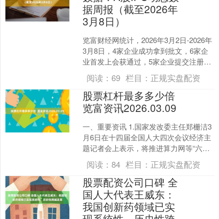
据周报（截至2026年
3月8日）
览富财经网统计，2026年3月2日-2026年
3月8日，4家企业成功拿到批文，6家企
业首发上会获通过，5家企业提交注册、
3家企业成功上市。下周首发上会企业6
阅读：
69
栏目：
正规实盘配资
家。....
股票杠杆最多多少倍
览富资讯2026.03.09
一、重要资讯 1.国家发改委主任郑栅洁3
月6日在十四届全国人大四次会议经济主
题记者会上表示，将推进算力网等“六张
网”和“人工智能+”等重点领域建设，今年
阅读：
84
栏目：
正规实盘配资
初步估算....
股票配资公司口碑 全
国人大代表王威东：
我国创新药领域已实
现系统性、历史性跨