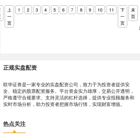
首
上
1
2
3
4
5
6
7
8
9
10
11
下
末
页
一
一
页
页
页
正规实盘配资
联华证券是一家专业的实盘配资公司，致力于为投资者提供安
全、稳定的股票配资服务。平台资金实力雄厚，交易公开透明，
严格遵守合规要求。支持灵活的杠杆选择，提供专业投顾服务和
实时市场分析，助力投资者把握市场行情，实现财富增值。
热点关注