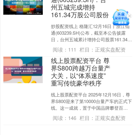
州五城完成增持
161.34万股公司股份
炒股配资线上 格隆汇12月16日丨浙江仙
通(603239.SH)公布，截至本公告披露
日，台州五城累计增持公司股票161.34万
股，占公司总股本0.60%，累计增....
阅读：
111
栏目：
正规实盘配资
线上股票配资平台 尊
界S800跨越万台量产
大关，以“体系速度”
重写传统豪华秩序
线上股票配资平台 2025年12月16日，尊
界S800迎来了第10000台量产车的正式下
线。这一成就，置于中国品牌攀登百万
级豪华车巅峰的征程中审视，分量非
阅读：
146
栏目：
正规实盘配资
凡。它....