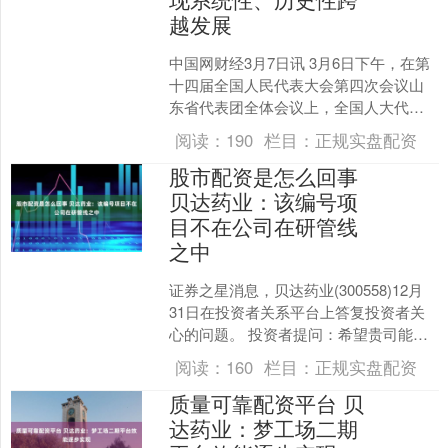
越发展
中国网财经3月7日讯 3月6日下午，在第
十四届全国人民代表大会第四次会议山
东省代表团全体会议上，全国人大代
表、荣昌生物制药股份有限公司董事长
阅读：
190
栏目：
正规实盘配资
王威东表示，我国创新....
股市配资是怎么回事
贝达药业：该编号项
目不在公司在研管线
之中
证券之星消息，贝达药业(300558)12月
31日在投资者关系平台上答复投资者关
心的问题。 投资者提问：希望贵司能正
面回应一下507720的临床情况？以及后
阅读：
160
栏目：
正规实盘配资
期研....
质量可靠配资平台 贝
达药业：梦工场二期