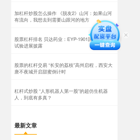
加杠杆炒股怎么操作 《脱友2》山河：如果山河
有流向，我想去到需要山跟河的地方
股票杠杆排名 贝达药业：EYP-1901国内I期临床
试验进展披露
股票的杠杆交易 “长安的荔枝”高州启程，西安大
唐不夜城开启甜蜜倒计时
杠杆式炒股 “人形机器人第一股”的超仿生机器
人，到底有多真？
最新文章