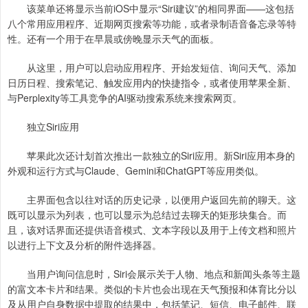
该菜单还将显示当前iOS中显示“Siri建议”的相同界面——这包括
八个常用应用程序、近期网页搜索等功能，或者录制语音备忘录等特
性。还有一个用于在早晨或傍晚显示天气的面板。
从这里，用户可以启动应用程序、开始发短信、询问天气、添加
日历日程、搜索笔记、触发应用内的快捷指令，或者使用苹果全新、
与Perplexity等工具竞争的AI驱动搜索系统来搜索网页。
独立Siri应用
苹果此次还计划首次推出一款独立的Siri应用。新Siri应用本身的
外观和运行方式与Claude、Gemini和ChatGPT等应用类似。
主界面包含以往对话的历史记录，以便用户返回先前的聊天。这
既可以显示为列表，也可以显示为总结过去聊天的矩形块集合。而
且，该对话界面还提供语音模式、文本字段以及用于上传文档和照片
以进行上下文及分析的附件选择器。
当用户询问信息时，Siri会展示关于人物、地点和新闻头条等主题
的富文本卡片和结果。类似的卡片也会出现在天气预报和体育比分以
及从用户自身数据中提取的结果中，包括笔记、短信、电子邮件、联