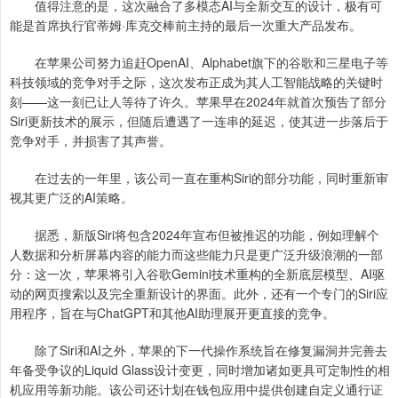
值得注意的是，这次融合了多模态AI与全新交互的设计，极有可
能是首席执行官蒂姆·库克交棒前主持的最后一次重大产品发布。
在苹果公司努力追赶OpenAI、Alphabet旗下的谷歌和三星电子等
科技领域的竞争对手之际，这次发布正成为其人工智能战略的关键时
刻——这一刻已让人等待了许久。苹果早在2024年就首次预告了部分
Siri更新技术的展示，但随后遭遇了一连串的延迟，使其进一步落后于
竞争对手，并损害了其声誉。
在过去的一年里，该公司一直在重构Siri的部分功能，同时重新审
视其更广泛的AI策略。
据悉，新版Siri将包含2024年宣布但被推迟的功能，例如理解个
人数据和分析屏幕内容的能力而这些能力只是更广泛升级浪潮的一部
分：这一次，苹果将引入谷歌Gemini技术重构的全新底层模型、AI驱
动的网页搜索以及完全重新设计的界面。此外，还有一个专门的Siri应
用程序，旨在与ChatGPT和其他AI助理展开更直接的竞争。
除了Siri和AI之外，苹果的下一代操作系统旨在修复漏洞并完善去
年备受争议的Liquid Glass设计变更，同时增加诸如更具可定制性的相
机应用等新功能。该公司还计划在钱包应用中提供创建自定义通行证