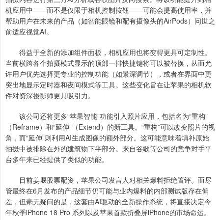
机应用中——而不是仅限于相机控制按钮——可能会提高使用率，并
帮助用户在未来的产品（如智能眼镜和配有摄像头的AirPods）问世之
前适应视觉AI。
得益于全新的添加组件面板，相机应用也将变得更具可定制性。
当前横跨各个拍摄模式显示的顶部一排快捷键将可以被替换，从而允
许用户优先选择更专业的控制功能（如景深调节），或者在界面中更
突出地显示定时器和夜间模式等工具。这些变化旨在让苹果的相机软
件对资深摄影师更具吸引力。
该公司还将更多“苹果智能”功能引入照片应用，包括名为“重构”
（Reframe）和“延伸”（Extend）的新工具。“重构”可以改变照片的视
角，而“延伸”则利用AI生成图像的额外部分。这可能意味着填补原始
拍摄中被排除在外的建筑物下半部分。来自谷歌等公司的竞争对手平
台多年来已经提供了类似的功能。
目前姜堰股票配资，苹果公司发言人对相关爆料拒绝置评。而尽
管最终在6月发布的产品细节仍可能与业内爆料的内部测试版存在偏
差，但毫无疑问的是，这套由AI驱动的全新操作系统，将直接决定今
年秋季iPhone 18 Pro 系列以及苹果首款折叠屏iPhone的市场命运。