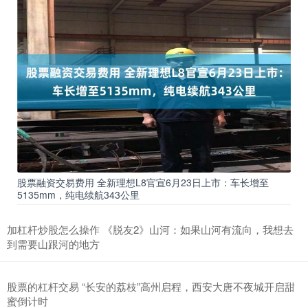
股票融资交易费用 全新理想L8官宣6月23日上市：车长增至
5135mm，纯电续航343公里
加杠杆炒股怎么操作 《脱友2》山河：如果山河有流向，我想去
到需要山跟河的地方
股票的杠杆交易 “长安的荔枝”高州启程，西安大唐不夜城开启甜
蜜倒计时