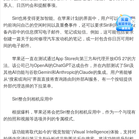
系人、日历约会和提醒事项。
Siri也将变得更加智能。在苹果计划的界面中，用户可以在安排预
约前询问自己的空闲时间以及重叠事件，还可以要求Siri利用网络和设
备内容中的信息撰写电子邮件、笔记或短信。例如，这可能包括要求
创建一篇关于如何修理汽车发动机的笔记，或一封包含你日历可用时
间的电子邮件。
苹果还一直在测试通过App Store向第三方AI代理开放iOS 27的方
法。该公司已与OpenAI的ChatGPT达成合作，并在内部测试了Siri及
其他AI功能与谷歌Gemini和Anthropic的Claude的集成。用户将能够
从“搜索或询问”界面直接将查询路由到外部AI服务。有一个按钮提供
外部代理选择的下拉菜单。
Siri整合到相机应用中
根据爆料，苹果还将会把Siri整合到相机应用中，作为一个与现有
的拍照和视频等选项并列的专属模式。
该功能将取代如今的“视觉智能”(Visual Intelligence)体验，支持对
拍摄内容进行第三方AI分析或谷歌图片反向搜索。将该功能提升到相